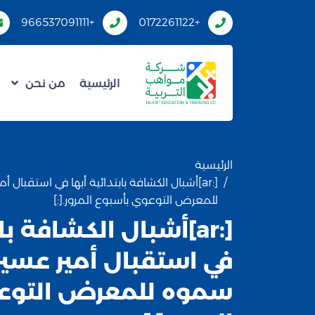
+966537091111
+0172261122
الرئيسية
من نحن
الرئيسية
[:ar]أشبال الكشافة بابتدائية أبها في استقبال 
للمعرض التوعوي بأسبوع المرور.[:]
[:ar]أشبال الكشافة با
في استقبال أمير عسير 
سموه للمعرض التوع