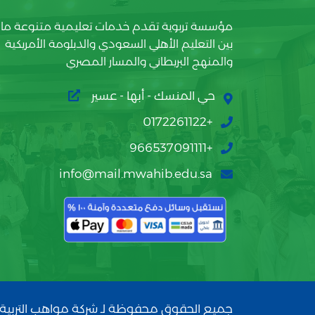
مؤسسة تربوية تقدم خدمات تعليمية متنوعة ما
بين التعليم الأهلي السعودي والدبلومة الأمريكية
والمنهج البريطاني والمسار المصري
حي المنسك - أبها - عسير
+0172261122
+966537091111
info@mail.mwahib.edu.sa
جميع الحقوق محفوظة لـ شركة مواهب التربية 2026