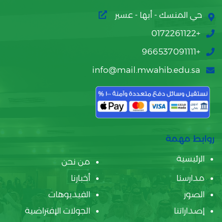
حي المنسك - أبها - عسير
+0172261122
+966537091111
info@mail.mwahib.edu.sa
روابط مهمة
الرئيسية
من نحن
مدارسنا
أخبارنا
الصور
الفيديوهات
إصداراتنا
الجولات الإفتراضية