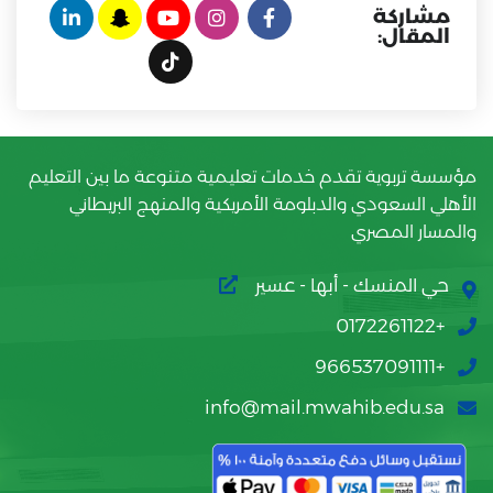
مشاركة
المقال:
مؤسسة تربوية تقدم خدمات تعليمية متنوعة ما بين التعليم
الأهلي السعودي والدبلومة الأمريكية والمنهج البريطاني
والمسار المصري
حي المنسك - أبها - عسير
+0172261122
+966537091111
info@mail.mwahib.edu.sa