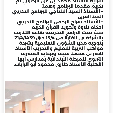
التربية الأستاذ محمد بن علي الزهراني تم
تكريم مقدما البرنامج وهما:
– الأستاذ السيد البلتاجي للبرنامج التدريبي
الخط العربي
– الأستاذ سراج الرحمن للبرنامج التدريبي
أحكام تلاوة وتجويد القرآن الكريم
حيث تمت البرامج التدريبية بقاعة التدريب
بالشركة في الفترة من 13/4 حتى 21/4/1439
بتوجيه مدير الشؤون التعليمية بشركة
مواهب التربية للتعليم والتدريب الأستاذ
ناصر بن محمد سيف وبرعاية المشرف
التربوي للمرحلة الابتدائية بمدارس أبها
الأهلية الأستاذ طارق محمود أبو الرايات.