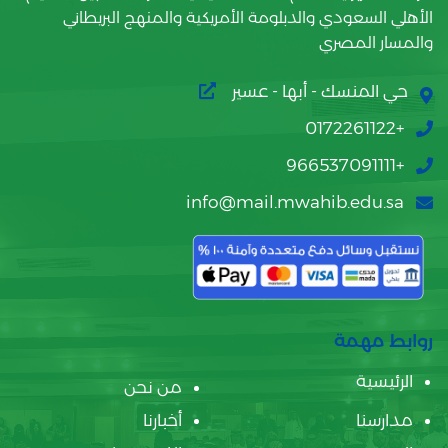
الأهلي السعودي والدبلومة الأمريكية والمنهج البريطاني
والمسار المصري
حي المنسك - أبها - عسير
+0172261122
+966537091111
info@mail.mwahib.edu.sa
روابط مهمة
الرئيسية
من نحن
مدارسنا
أخبارنا