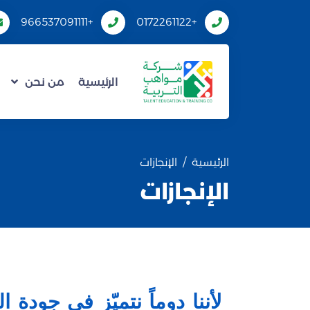
+966537091111
+0172261122
الرئيسية
من نحن
الرئيسية
الإنجازات
الإنجازات
لأننا دوماً نتميّز في جودة ا