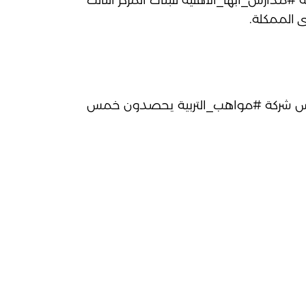
ة
#مدارس_أبها_الأهلية
للبنات المركز الثالث
س شركة
#مواهب_التربية
يحصدون خمس