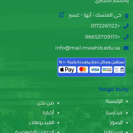
والمسار المصري
حي المنسك - أبها - عسير
+0172261122
+966537091111
info@mail.mwahib.edu.sa
روابط مهمة
الرئيسية
من نحن
مدارسنا
أخبارنا
الصور
الفيديوهات
إصداراتنا
الجولات الإفتراضية