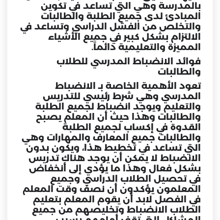
بالمدرسة وهي التي تساعد في تكوين
المبادئ لدى جميع الطلبة والطالبات
والتخلص من الفشل الدراسي وتساعد في
الالتزام بشكل كبير في جميع الأشياء
المميزة والتعليمية دائماً.
فوائد الانضباط المدرسي للطلاب
والطالبات
تعود الأهمية الخاصة بـ الانضباط
المدرسي وهي شرط رئيسي للتدريس
و
التعليم
ويوجد انضباط لجميع الطلبة
والطالبات وهذا حيث أن
المعلم
يصبح
القدوة في إكساب لجميع الطلبة
والطالبات جميع المعارف والمهارات وهي
التي تساعد في تخطيط هذا، ويكون بدون
الانضباط لا يمكن أن يوجد هناك تدريس
بشكل فعال وهذا ما يؤدي إلى أنخفاض
في تحصيل الطلاب الدراسي وجميع
المعلمون يؤكدون أن نصف وقت المعلم
في الفصل لابد أن يقوم المعلم بتعليم
الطلاب الانضباط وتخليصهم من جميع