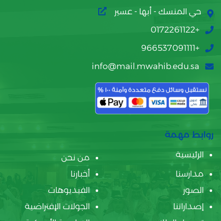
حي المنسك - أبها - عسير
+0172261122
+966537091111
info@mail.mwahib.edu.sa
روابط مهمة
الرئيسية
من نحن
مدارسنا
أخبارنا
الصور
الفيديوهات
إصداراتنا
الجولات الإفتراضية