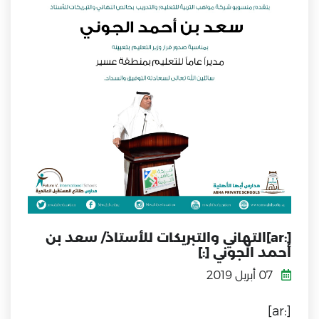
[:ar]التهاني والتبريكات للأستاذ/ سعد بن
أحمد الجوني [:]
07 أبريل 2019
[:ar]