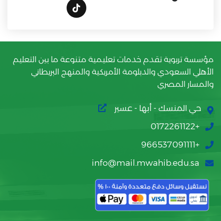
مؤسسة تربوية تقدم خدمات تعليمية متنوعة ما بين التعليم
الأهلي السعودي والدبلومة الأمريكية والمنهج البريطاني
والمسار المصري
حي المنسك - أبها - عسير
+0172261122
+966537091111
info@mail.mwahib.edu.sa