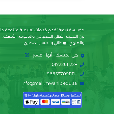
مؤسسة تربوية تقدم خدمات تعليمية متنوعة ما
بين التعليم الأهلي السعودي والدبلومة الأمريكية
والمنهج البريطاني والمسار المصري
حي المنسك - أبها - عسير
+0172261122
+966537091111
info@mail.mwahib.edu.sa