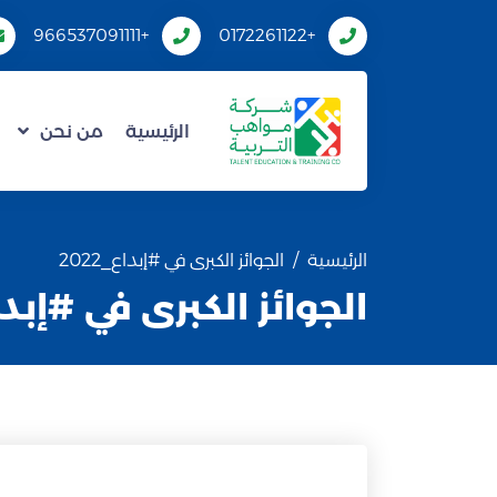
+966537091111
+0172261122
الرئيسية
من نحن
الرئيسية
الجوائز الكبرى في #إبداع_2022
الجوائز الكبرى في #إبداع_