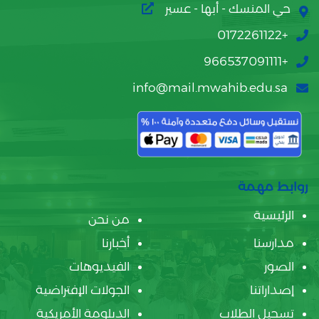
حي المنسك - أبها - عسير
+0172261122
+966537091111
info@mail.mwahib.edu.sa
روابط مهمة
الرئيسية
من نحن
مدارسنا
أخبارنا
الصور
الفيديوهات
إصداراتنا
الجولات الإفتراضية
تسجيل الطلاب
الدبلومة الأمريكية