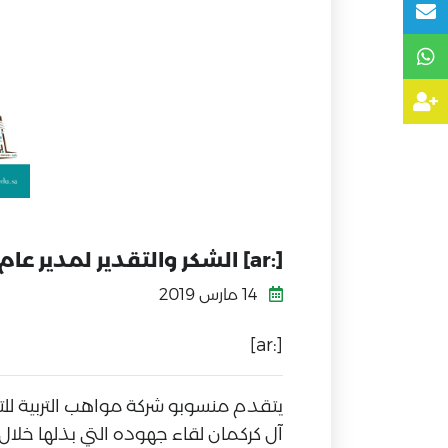
[:ar] الشكر والتقدير لمدير عام التعليم بمنطقة عسير – سابقاً / أ. جلوي بن محمد آل كركمان[:]
14 مارس 2019
[:ar]
يتقدم منسوبو شركة مواهب التربية للتع
آل كركمان لقاء جهوده التي بذلها خلال 