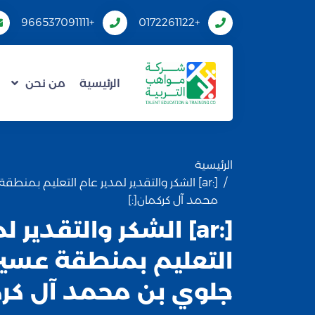
+966537091111
+0172261122
الرئيسية
من نحن
الرئيسية
[:ar] الشكر والتقدير لمدير عام التعليم بمنطقة
محمد آل كركمان[:]
[:ar] الشكر والتقدير 
التعليم بمنطقة عسير – 
جلوي بن محمد آل كرك