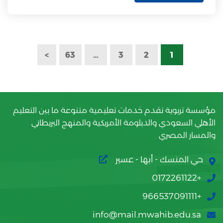
>
63
…
3
2
1
مؤسسة تربوية تقدم خدمات تعليمية متنوعة ما بين التعليم
الأهلي السعودي والدبلومة الأمريكية والمنهج البريطاني
والمسار المصري
حي المنسك - أبها - عسير
+0172261122
+966537091111
info@mail.mwahib.edu.sa