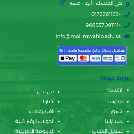
حي المنسك - أبها - عسير
+0172261122
+966537091111
info@mail.mwahib.edu.sa
روابط مهمة
الرئيسية
من نحن
مدارسنا
أخبارنا
الصور
الفيديوهات
إصداراتنا
الجولات الإفتراضية
تسجيل الطلاب
الدبلومة الأمريكية