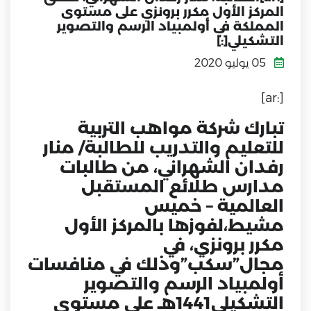
المركز الأول مكرر برونزي على مستوى
المملكة في أولمبياد الرسم والتصوير
التشكيلي[:]
05 يوليو 2020
[:ar]
تبارك شركة مواهب التربية
للتعليم والتدريب للطالبة/ منار
رفدان الشهراني، من طالبات
مدارس طلائع المستقبل
العالمية – خميس
مشيط،لفوزها بالمركز الأول
مكرر برونزي، في
مجال”سكب”وذلك في منافسات
أولمبياد الرسم والتصوير
التشكيلي1441هـ على مستوى