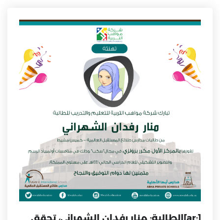
[:ar]الطالبة: منار رفدان الشهراني، تحقق