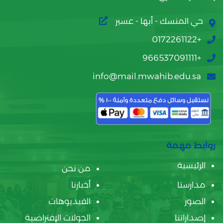
حي المنسك - أبها - عسير
+0172261122
+966537091111
info@mail.mwahib.edu.sa
روابط مهمة
الرئيسية
من نحن
مدارسنا
أخبارنا
الصور
الفيديوهات
إصداراتنا
الجولات الإفتراضية