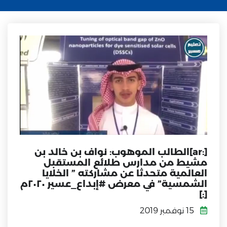
[:ar]الطالب الموهوب: نواف بن خالد بن
مشيط من مدارس طلائع المستقبل
العالمية متحدثا عن مشاركته ” الخلايا
الشمسية” في معرض #إبداع_عسير ٢٠٢٠م
[:]
15 نوفمبر 2019