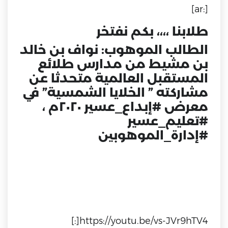
[:ar]
طلابنا ،،،، بكم نفتخر
الطالب الموهوب: نواف بن خالد
بن مشيط من مدارس طلائع
المستقبل العالمية متحدثا عن
مشاركته ” الخلايا الشمسية” في
معرض
#إبداع_عسير
٢٠٢٠م ،
#تعليم_عسير
#إدارة_الموهوبين
https://youtu.be/vs-JVr9hTV4[:]