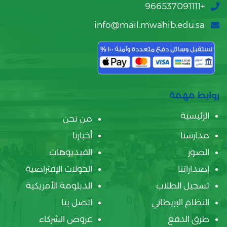
+966537091111
info@mail.mwahib.edu.sa
روابط مهمة
الرئيسية
من نحن
مدارسنا
أخبارنا
الصور
الفيديوهات
إصداراتنا
الجولات الإفتراضية
تسجيل الطلاب
الدبلومة الأمريكية
النظام البريطاني
اتصل بنا
طرق الدفع
عروض الشركاء