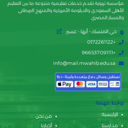
مؤسسة تربوية تقدم خدمات تعليمية متنوعة ما بين التعليم
الأهلي السعودي والدبلومة الأمريكية والمنهج البريطاني
والمسار المصري
حي المنسك - أبها - عسير
+0172261122
+966537091111
info@mail.mwahib.edu.sa
روابط مهمة
الرئيسية
من نحن
مدارسنا
أخبارنا