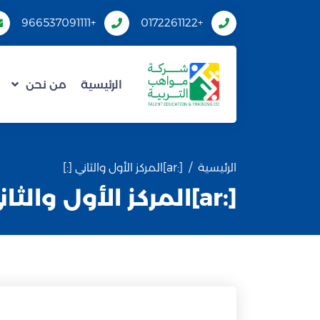
+966537091111
+0172261122
الرئيسية
من نحن
الرئيسية
[:ar]المركز الأول والثاني [:]
[:ar]المركز الأول والثاني [:]