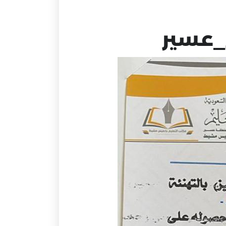
_عسير