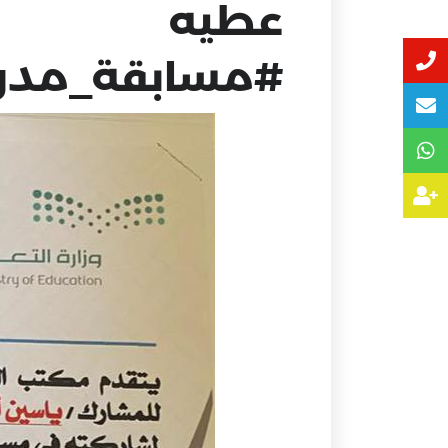
عطيه
‫#مسابقة_‬‫‬‫