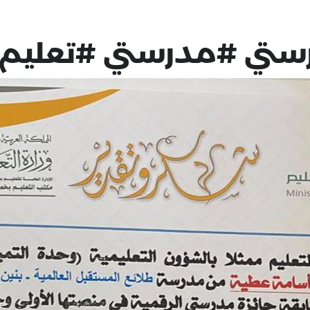
مدرستي #مدرستي #تعليم