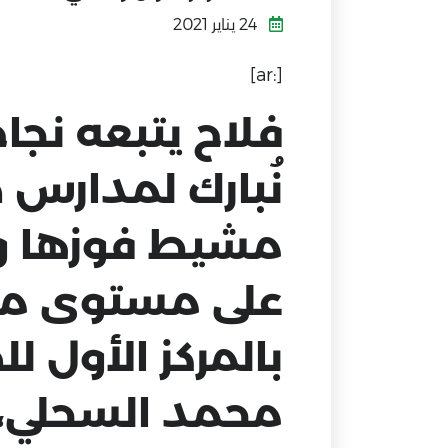
24 يناير 2021
[:ar]
فلاح يتبعه نجاح
نُبارك لمدارس
مشيط فوزها ‫‬
على مستوى مكت
بالمركز الأول ل
محمد السحلي، و