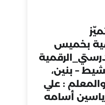
يّز
مية بخميس
رستي_الرقمية
ط – بنين،
والمعلم : علي
:ياسين أسامه