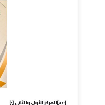
[:ar]المركز الأول والثاني [:]