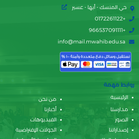
حي المنسك - أبها - عسير
+0172261122
+966537091111
info@mail.mwahib.edu.sa
روابط مهمة
الرئيسية
من نحن
مدارسنا
أخبارنا
الصور
الفيديوهات
إصداراتنا
الجولات الإفتراضية