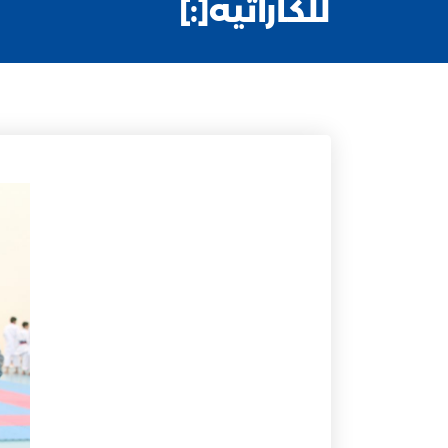
للكاراتيه[:]