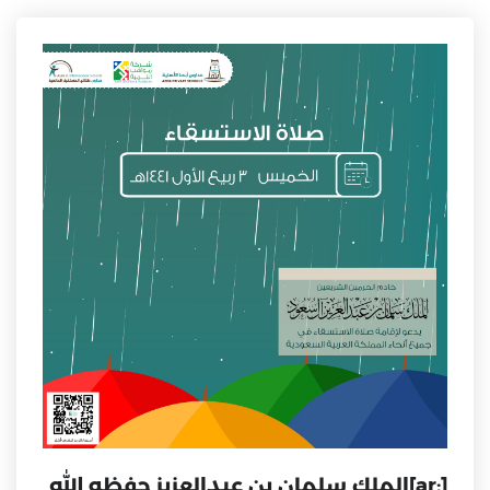
[:ar]الملك سلمان بن عبدالعزيز حفظه الله