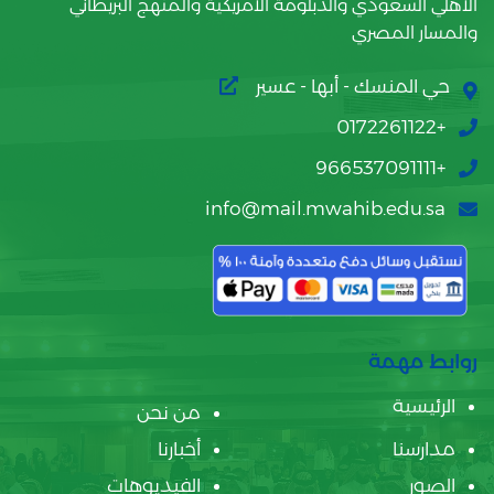
الأهلي السعودي والدبلومة الأمريكية والمنهج البريطاني
والمسار المصري
حي المنسك - أبها - عسير
+0172261122
+966537091111
info@mail.mwahib.edu.sa
روابط مهمة
الرئيسية
من نحن
مدارسنا
أخبارنا
الصور
الفيديوهات