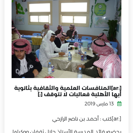
[:ar]المنافسات العلمية والثقافية بثانوية
أبها الأهلية فعاليات لا تتوقف [:]
13 مارس 2019
[:ar]كتب : أحمد بن ناصر الرازحي
بحضور قائد المدرسة الأستاذ جلال ثقفان ووكيلها