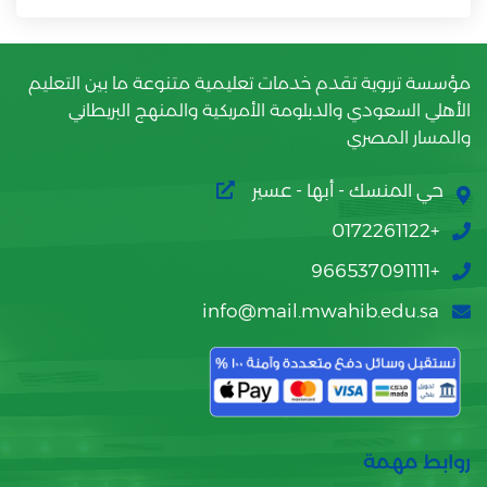
مؤسسة تربوية تقدم خدمات تعليمية متنوعة ما بين التعليم
الأهلي السعودي والدبلومة الأمريكية والمنهج البريطاني
والمسار المصري
حي المنسك - أبها - عسير
+0172261122
+966537091111
info@mail.mwahib.edu.sa
روابط مهمة