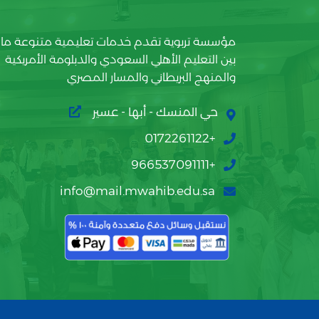
مؤسسة تربوية تقدم خدمات تعليمية متنوعة ما
بين التعليم الأهلي السعودي والدبلومة الأمريكية
والمنهج البريطاني والمسار المصري
حي المنسك - أبها - عسير
+0172261122
+966537091111
info@mail.mwahib.edu.sa