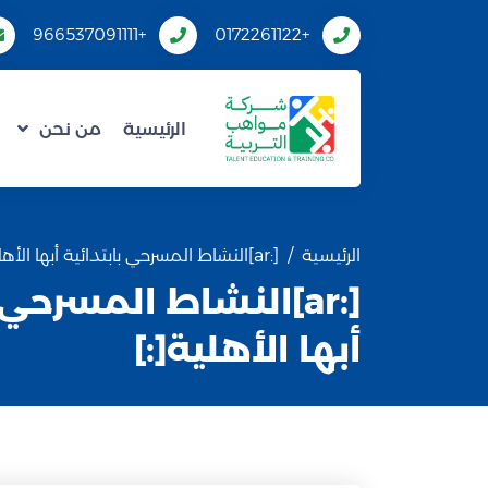
+966537091111
+0172261122
الرئيسية
من نحن
الرئيسية
[:ar]النشاط المسرحي بابتدائية أبها الأهلية[:]
[:ar]النشاط المسرحي 
أبها الأهلية[:]