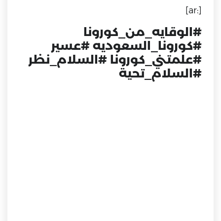
[:ar]
#الوقايه_من_كورونا
#كورونا_السعوديه
#عسير
#علمتني_كورونا
#السلام_نظر
#السلام_تحية