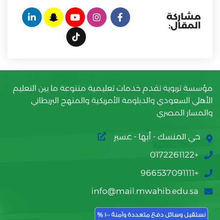
مشاركة
المقال:
مؤسسة تربوية تقدم خدمات تعليمية متنوعة ما بين التعليم
الأهلي السعودي والدبلومة الأمريكية والمنهج البريطاني
والمسار المصري
حي المنسك - أبها - عسير
+0172261122
+966537091111
info@mail.mwahib.edu.sa