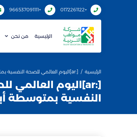
+966537091111
+0172261122
الرئيسية
من نحن
الرئيسية
[:ar]اليوم العالمي للصحة النفسية بمتوسطة أبها الأهلية [:]
[:ar]اليوم العالمي ل
النفسية بمتوسطة أبها