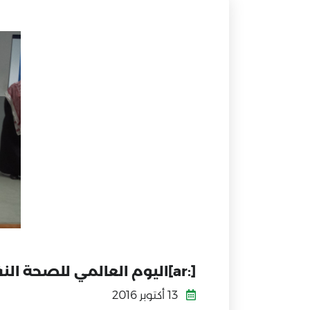
[:ar]اليوم العالمي للصحة النفسية بمتوسطة أبها الأهلية [:]
13 أكتوبر 2016