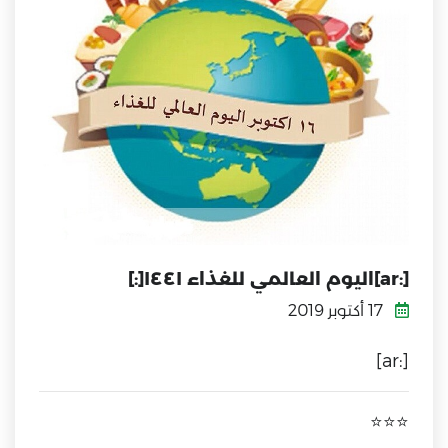
[:ar]اليوم العالمي للغذاء ١٤٤١[:]
17 أكتوبر 2019
[:ar]
⭐⭐⭐