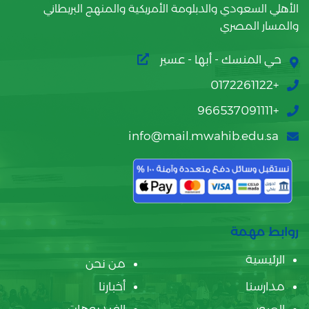
الأهلي السعودي والدبلومة الأمريكية والمنهج البريطاني
والمسار المصري
حي المنسك - أبها - عسير
+0172261122
+966537091111
info@mail.mwahib.edu.sa
روابط مهمة
الرئيسية
من نحن
مدارسنا
أخبارنا