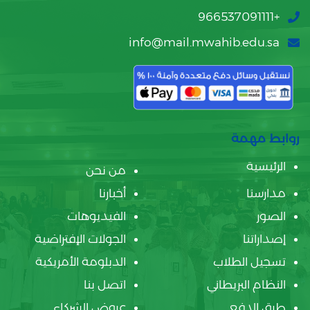
+966537091111
info@mail.mwahib.edu.sa
روابط مهمة
الرئيسية
من نحن
مدارسنا
أخبارنا
الصور
الفيديوهات
إصداراتنا
الجولات الإفتراضية
تسجيل الطلاب
الدبلومة الأمريكية
النظام البريطاني
اتصل بنا
طرق الدفع
عروض الشركاء