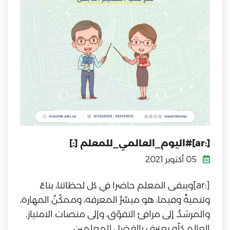
[:ar]#اليوم_العالمي_للمعلم [:]
05 أكتوبر 2021
[:ar]ويبقى المعلم حاضرا في كل لحظاتنا، بناءً
وتنميةً وقيما، هو ميسّرُ المعرفة، وممكّنُ المهارة،
والمرشدُ إلى مرافئ التفوّق، وإلى منصات الامتياز.
العالم كلّه يعترف بالفضل للمعلمين.