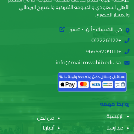
الأهلي السعودي والدبلومة الأمريكية والمنهج البريطاني
والمسار المصري
حي المنسك - أبها - عسير
+0172261122
+966537091111
info@mail.mwahib.edu.sa
روابط مهمة
الرئيسية
من نحن
مدارسنا
أخبارنا