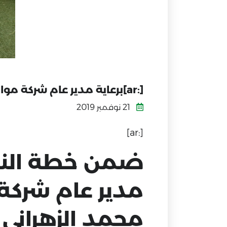
[:ar]برعاية مدير عام شركة مواهب التربية للتعليم والتدريب نهائي دوري كرة القدم في ثانوية أبها الأهلية[:]
21 نوفمبر 2019
[:ar]
ضمن خطة النشاط
مدير عام شركة م
محمد الزهراني 