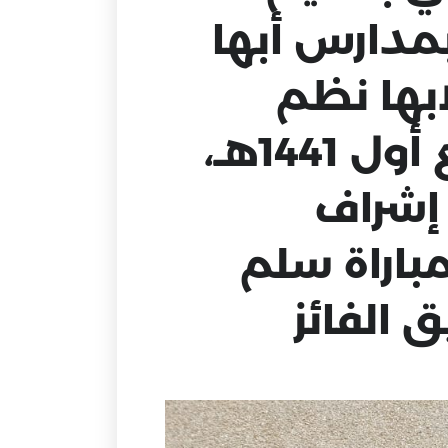
بمدارس أبها
ابها نظم
النشاط الرياضي اليوم الخميس 24 ربيع أول 1441هـ،
 إشراف
باراة سلم
 الفائز