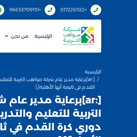
+966537091111
+0172261122
الرئيسية
من نحن
الرئيسية
[:ar]برعاية مدير عام شركة مواهب التربية للتعل
القدم في ثانوية أبها الأهلية[:]
[:ar]برعاية مدير عا
التربية للتعليم والتدر
دوري كرة القدم في ثان