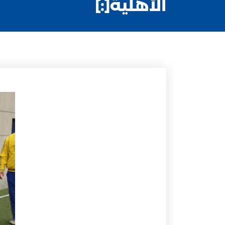
الأهلية[:]