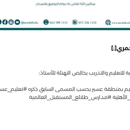
عليم بمنطقة عسير بحسب المسمى السابق ذكره #تعليم_عسي
أهلية #مدارس_طلائع_المستقبل_العالمية