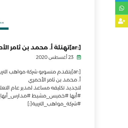
[:ar]تهنئة أ. محمد بن ثامر الأحمري[:]
23 أغسطس 2020
[:ar]يتقدم منسوبو شركة مواهب التربية للتعليم والتدريب بخالص التهنئة للأستاذ:
أ. محمد بن ثامر الأحمري
لتجديد تكليفه مساعد لمدير عام الت
#أبها #خميس_مشيط #مدارس_أبها_ال
#شركة_مواهب_التربية[:]