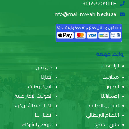
+966537091111
info@mail.mwahib.edu.sa
روابط مهمة
الرئيسية
من نحن
مدارسنا
أخبارنا
الصور
الفيديوهات
إصداراتنا
الجولات الإفتراضية
تسجيل الطلاب
الدبلومة الأمريكية
النظام البريطاني
اتصل بنا
طرق الدفع
عروض الشركاء