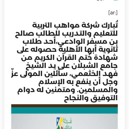
[:ar]
تُبارك شركة مواهب التربية
للتعليم والتدريب للطالب صالح
بن مسفر الوادعي،أحد طلاب
ثانوية أبها الأهلية حصوله على
شهادة ختم القرآن الكريم من
جامع الشبلان على يد الشيخ
فهد الخثعمي، سآئلين المولى عزّ
وجل أن ينفع به الإسلام
والمسلمين. ومتمنين له دوام
التوفيق والنجاح