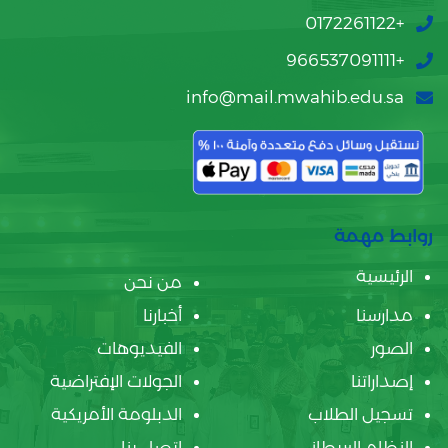
+0172261122
+966537091111
info@mail.mwahib.edu.sa
روابط مهمة
الرئيسية
من نحن
مدارسنا
أخبارنا
الصور
الفيديوهات
إصداراتنا
الجولات الإفتراضية
تسجيل الطلاب
الدبلومة الأمريكية
النظام البريطاني
اتصل بنا