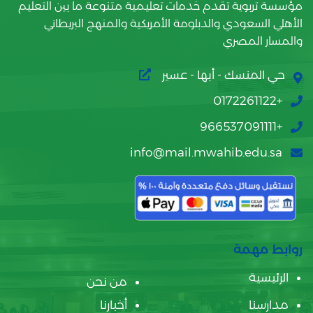
مؤسسة تربوية تقدم خدمات تعليمية متنوعة ما بين التعليم
الأهلي السعودي والدبلومة الأمريكية والمنهج البريطاني
والمسار المصري
حي المنسك - أبها - عسير
+0172261122
+966537091111
info@mail.mwahib.edu.sa
روابط مهمة
الرئيسية
من نحن
مدارسنا
أخبارنا