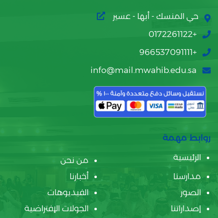
حي المنسك - أبها - عسير
+0172261122
+966537091111
info@mail.mwahib.edu.sa
روابط مهمة
الرئيسية
من نحن
مدارسنا
أخبارنا
الصور
الفيديوهات
إصداراتنا
الجولات الإفتراضية