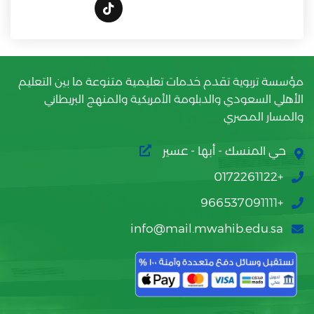
مؤسسة تربوية تقدم خدمات تعليمية متنوعة ما بين التعليم
الأهلي السعودي والدبلومة الأمريكية والمنهج البريطاني
والمسار المصري
حي المنسك - أبها - عسير
+0172261122
+966537091111
info@mail.mwahib.edu.sa