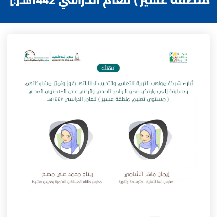
منطقة عسير ) للعام الدراسي 1442هـ[:]