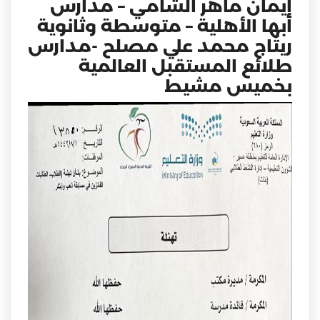
إيمان ماهر الشامي – مدارس
أبها الأهلية – متوسطة وثانوية
ريتاج محمد علي مصلح -مدارس
طلائع المستقبل العالمية
بخميس مشيط