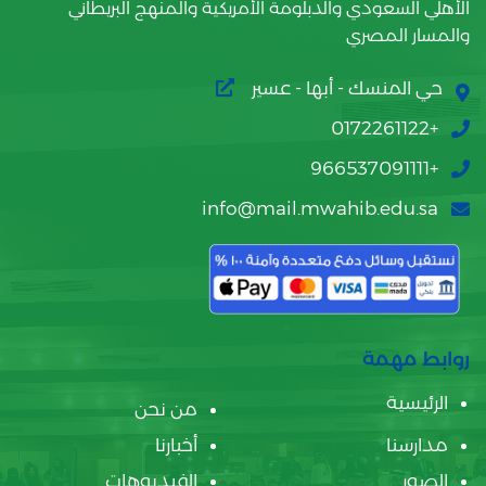
الأهلي السعودي والدبلومة الأمريكية والمنهج البريطاني
والمسار المصري
حي المنسك - أبها - عسير
+0172261122
+966537091111
info@mail.mwahib.edu.sa
روابط مهمة
الرئيسية
من نحن
مدارسنا
أخبارنا
الصور
الفيديوهات