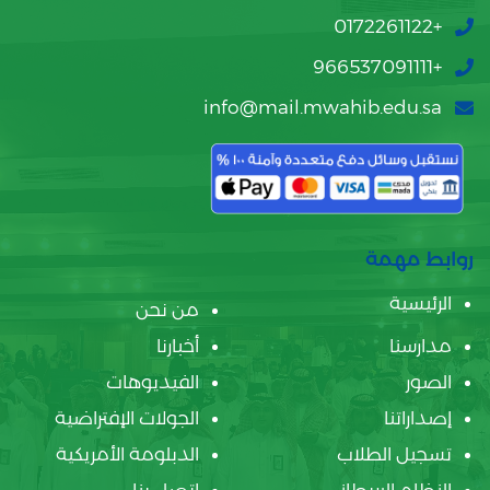
+0172261122
+966537091111
info@mail.mwahib.edu.sa
روابط مهمة
الرئيسية
من نحن
مدارسنا
أخبارنا
الصور
الفيديوهات
إصداراتنا
الجولات الإفتراضية
تسجيل الطلاب
الدبلومة الأمريكية