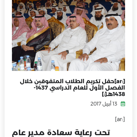
[:ar]حفل تكريم الطلاب المتفوقين خلال
الفصل الأول للعام الدراسي 1437-
1438هـ[:]
13 أبريل 2017
[:ar]
تحت رعاية سعادة مدير عام