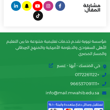
مشاركة
المقال:
مؤسسة تربوية تقدم خدمات تعليمية متنوعة ما بين التعليم
الأهلي السعودي والدبلومة الأمريكية والمنهج البريطاني
والمسار المصري
حي المنسك - أبها - عسير
+0172261122
+966537091111
info@mail.mwahib.edu.sa