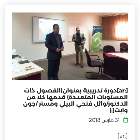
[:ar]دورة تدريبية بعنوان(الفصول ذات
المستويات المتعددة) قدمها كلا من
الدكتور/وائل فتحي البيلي ومستر /جون
وايت[:]
31 مارس 2018
[:ar]