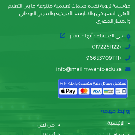
مؤسسة تربوية تقدم خدمات تعليمية متنوعة ما بين التعليم
الأهلي السعودي والدبلومة الأمريكية والمنهج البريطاني
والمسار المصري
حي المنسك - أبها - عسير
+0172261122
+966537091111
info@mail.mwahib.edu.sa
روابط مهمة
الرئيسية
من نحن
مدارسنا
أخبارنا