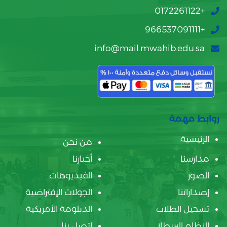
+0172261122
+966537091111
info@mail.mwahib.edu.sa
روابط مهمة
الرئيسية
من نحن
مدارسنا
أخبارنا
الصور
الفيديوهات
إصداراتنا
الجولات الإفتراضية
تسجيل الطلاب
الدبلومة الأمريكية
النظام البريطاني
اتصل بنا