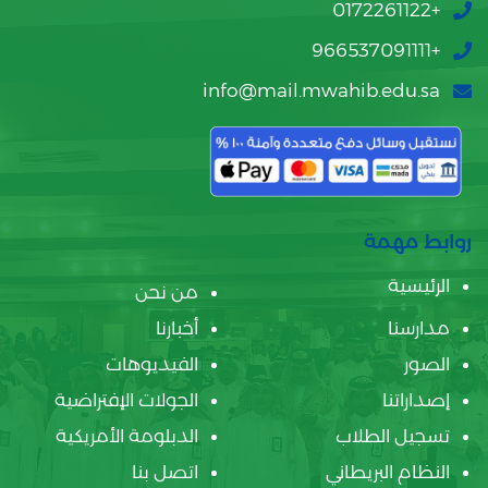
+0172261122
+966537091111
info@mail.mwahib.edu.sa
روابط مهمة
الرئيسية
من نحن
مدارسنا
أخبارنا
الصور
الفيديوهات
إصداراتنا
الجولات الإفتراضية
تسجيل الطلاب
الدبلومة الأمريكية
النظام البريطاني
اتصل بنا