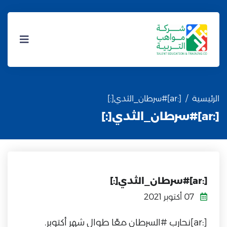
الرئيسية
[:ar]#سرطان_الثدي[:]
[:ar]#سرطان_الثدي[:]
[:ar]#سرطان_الثدي[:]
07 أكتوبر 2021
[:ar]نحارب #السرطان معًا طوال شهر أكتوبر.