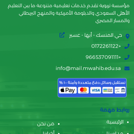
مؤسسة تربوية تقدم خدمات تعليمية متنوعة ما بين التعليم
الأهلي السعودي والدبلومة الأمريكية والمنهج البريطاني
والمسار المصري
حي المنسك - أبها - عسير
+0172261122
+966537091111
info@mail.mwahib.edu.sa
روابط مهمة
الرئيسية
من نحن
مدارسنا
أخبارنا