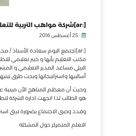
[:ar]شركة مواهب التربية للتعليم والتدريب تتبنى النظرية البنائية كنظرية أساسية لعملية التعليم داخلها[:]
25 أغسطس 2016
[:ar]اجتمع اليوم سعادة الأستاذ / م
مكتب التعليم بأبها و خبير تعليمي للنظ
البيلي مساعد المدير التعليمي و المشرف 
أساليبها واستراتيجاتها وبحث طرق تبنيه
وحيث أن معظم المناهج الأن مبنية على ا
هو الطالب لذا اتجهت ادارة الشركة لتطب
وقدد وصى الاجتماع بضرورة تبني استر
التعلم المتمركز حول المشكلة