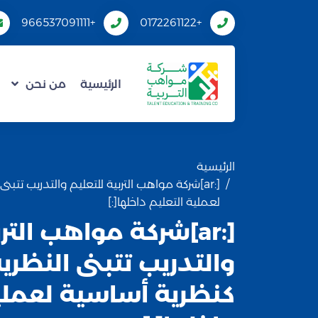
+966537091111
+0172261122
الرئيسية
من نحن
الرئيسية
[:ar]شركة مواهب التربية للتعليم والتدريب تتبن
لعملية التعليم داخلها[:]
[:ar]شركة مواهب التر
والتدريب تتبنى النظرية
كنظرية أساسية لعملية