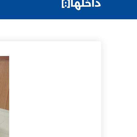
داخلها[:]