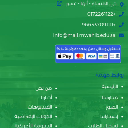
حي المنسك - أبها - عسير
+0172261122
+966537091111
info@mail.mwahib.edu.sa
روابط مهمة
الرئيسية
من نحن
مدارسنا
أخبارنا
الصور
الفيديوهات
إصداراتنا
الجولات الإفتراضية
تسجيل الطلاب
الدبلومة الأمريكية