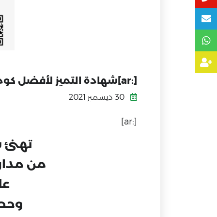
[:ar]شهادة التميز لأفضل كود برمجي في مسابقة الهاكثون[:]
30 ديسمبر 2021
[:ar]
تهنئ ش
من مدار
عل
وحصو