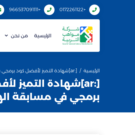
+966537091111
+0172261122
الرئيسية
من نحن
الرئيسية
[:ar]شهادة التميز لأفضل كود برمجي في مسابقة الهاكثون[:]
[:ar]شهادة التميز ل
برمجي في مسابقة الها