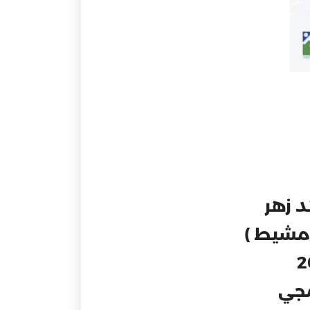
د زهر
مشيط )
مجي