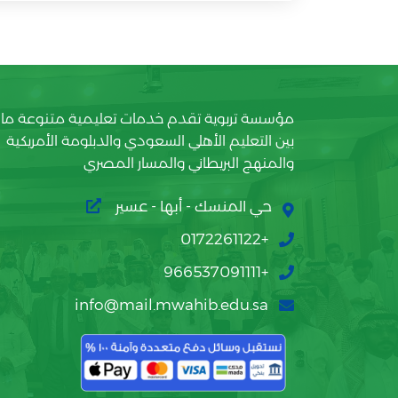
مؤسسة تربوية تقدم خدمات تعليمية متنوعة ما
بين التعليم الأهلي السعودي والدبلومة الأمريكية
والمنهج البريطاني والمسار المصري
حي المنسك - أبها - عسير
+0172261122
+966537091111
info@mail.mwahib.edu.sa